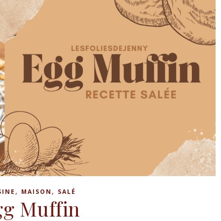
,
,
SINE
MAISON
SALÉ
g Muffin