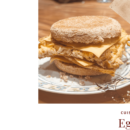
CUI
Eg