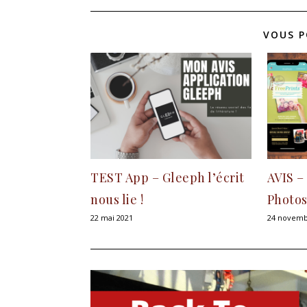
VOUS P
TEST App – Gleeph l’écrit
AVIS –
nous lie !
Photos
22 mai 2021
24 novemb