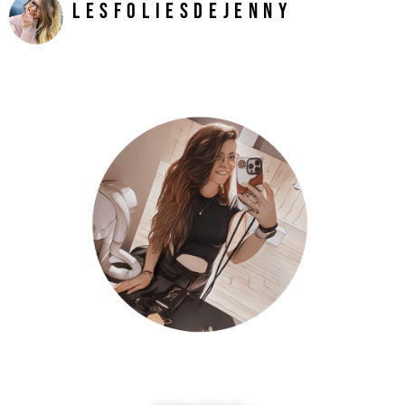
LesFoliesDeJenny