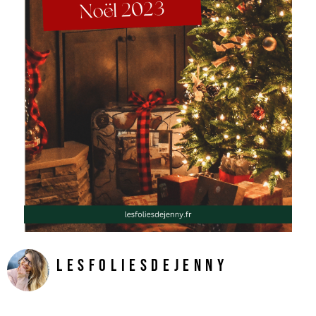
LesFoliesDeJenny