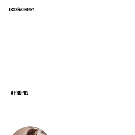
LesCréasdeJenny
A Propos