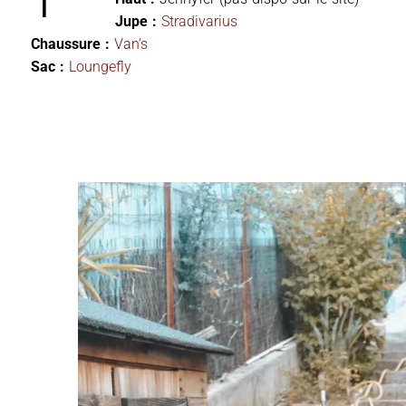
Jupe :
Stradivarius
Chaussure :
Van’s
Sac :
Loungefly