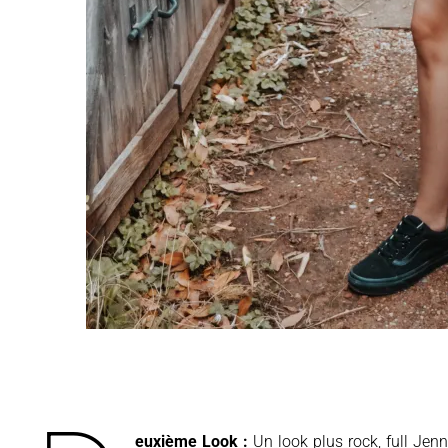
euxième Look :
Un look plus rock, full Jen