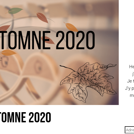
He
Je 
J'y 
me
tomne 2020