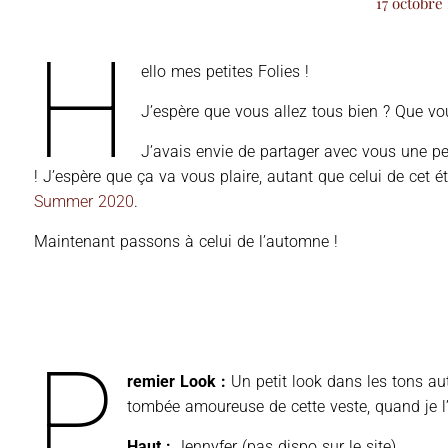
17 octobre
H
ello mes petites Folies !
J’espère que vous allez tous bien ? Que vou
J’avais envie de partager avec vous une pet
! J’espère que ça va vous plaire, autant que celui de cet ét
Summer 2020
.
Maintenant passons à celui de l’automne !
P
remier Look :
Un petit look dans les tons a
tombée amoureuse de cette veste, quand je l’a
Haut :
Jennyfer (pas dispo sur le site)