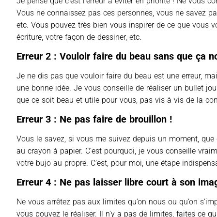
Je pense que c’est l’erreur à éviter en priorité ! Ne vous 
Vous ne connaissez pas ces personnes, vous ne savez pas s
etc. Vous pouvez très bien vous inspirer de ce que vous 
écriture, votre façon de dessiner, etc.
Erreur 2 : Vouloir faire du beau sans que ça 
Je ne dis pas que vouloir faire du beau est une erreur, m
une bonne idée. Je vous conseille de réaliser un bullet jo
que ce soit beau et utile pour vous, pas vis à vis de la c
Erreur 3 : Ne pas faire de brouillon !
Vous le savez, si vous me suivez depuis un moment, que c
au crayon à papier. C’est pourquoi, je vous conseille vraim
votre bujo au propre. C’est, pour moi, une étape indispens
Erreur 4 : Ne pas laisser libre court à son imag
Ne vous arrêtez pas aux limites qu’on nous ou qu’on s’im
vous pouvez le réaliser. Il n’y a pas de limites, faites ce 