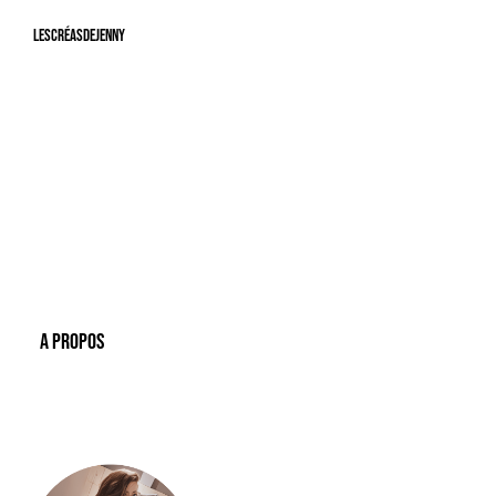
LesCréasdeJenny
A Propos