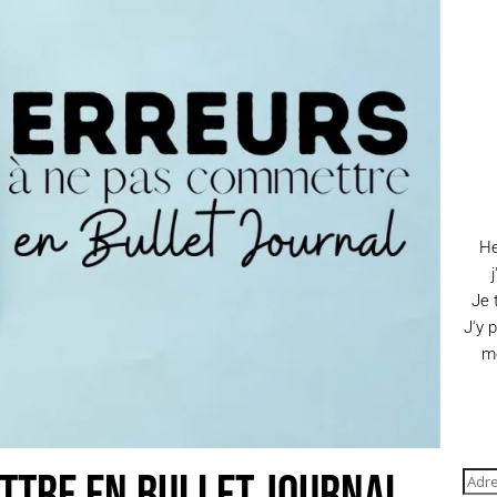
He
Je 
J'y 
me
ttre en Bullet Journal