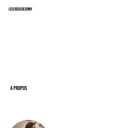
LesCréasdeJenny
A Propos