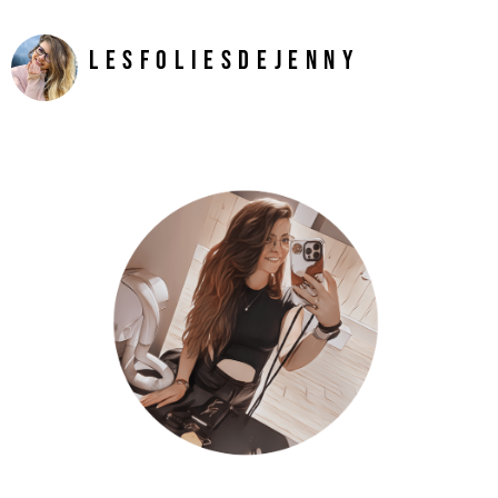
LesFoliesDeJenny