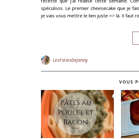
recette que j’ai réalisé cette semaine. C
spéculoos. Le premier cheesecake que je fais d
je vais vous mettre le lien juste => là. Il faut
LesFoliesDeJenny
VOUS P