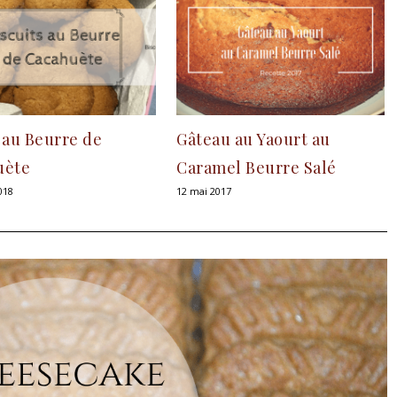
 au Beurre de
Gâteau au Yaourt au
uète
Caramel Beurre Salé
018
12 mai 2017