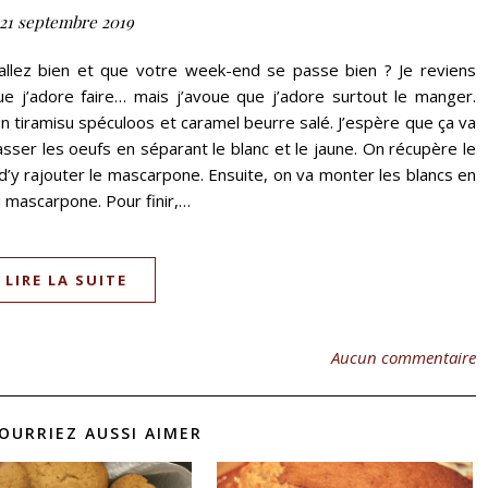
21 septembre 2019
allez bien et que votre week-end se passe bien ? Je reviens
ue j’adore faire… mais j’avoue que j’adore surtout le manger.
’un tiramisu spéculoos et caramel beurre salé. J’espère que ça va
asser les oeufs en séparant le blanc et le jaune. On récupère le
 d’y rajouter le mascarpone. Ensuite, on va monter les blancs en
 mascarpone. Pour finir,…
LIRE LA SUITE
Aucun commentaire
OURRIEZ AUSSI AIMER