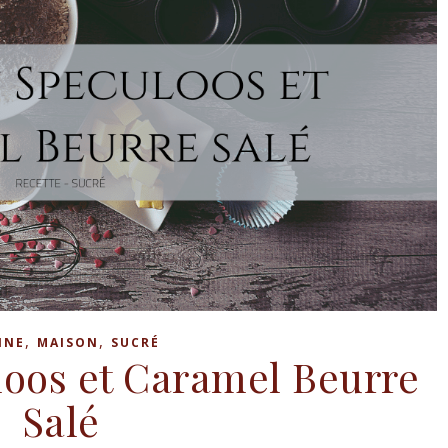
,
,
INE
MAISON
SUCRÉ
loos et Caramel Beurre
Salé