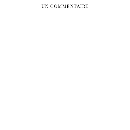
UN COMMENTAIRE
PING :
24 JUILLET 2022 À 10:00
Majorque, Iles Baléares -
LAISSER UN COMMENTAIRE
Votre adresse e-mail ne sera pas publiée.
Les champs
obligatoires sont indiqués avec
*
Nom
*