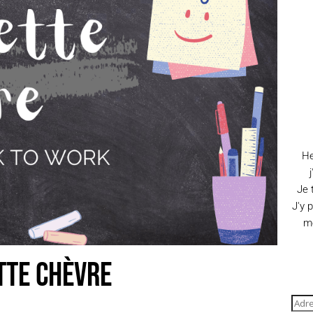
He
Je 
J'y 
me
tte Chèvre