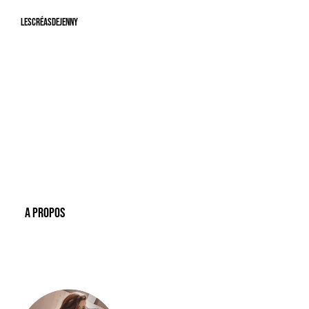
LesCréasdeJenny
A Propos