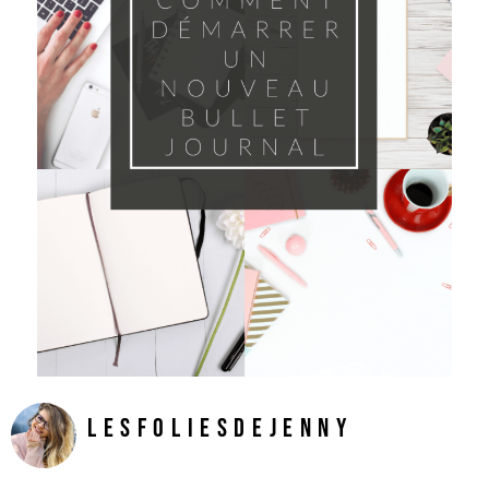
LesFoliesDeJenny