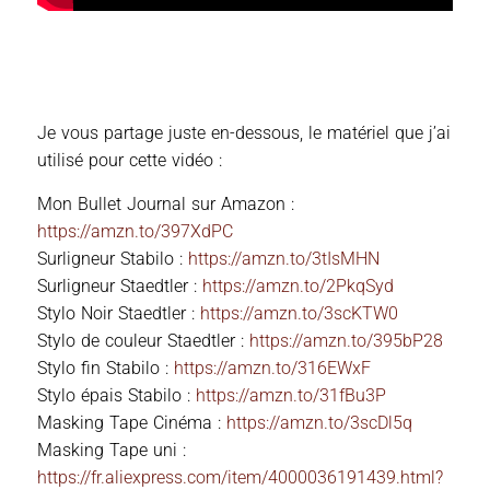
Je vous partage juste en-dessous, le matériel que j’ai
utilisé pour cette vidéo :
Mon Bullet Journal sur Amazon :
https://amzn.to/397XdPC
Surligneur Stabilo :
https://amzn.to/3tIsMHN
Surligneur Staedtler :
https://amzn.to/2PkqSyd
Stylo Noir Staedtler :
https://amzn.to/3scKTW0
Stylo de couleur Staedtler :
https://amzn.to/395bP28
Stylo fin Stabilo :
https://amzn.to/316EWxF
Stylo épais Stabilo :
https://amzn.to/31fBu3P
Masking Tape Cinéma :
https://amzn.to/3scDl5q
Masking Tape uni :
https://fr.aliexpress.com/item/4000036191439.html?