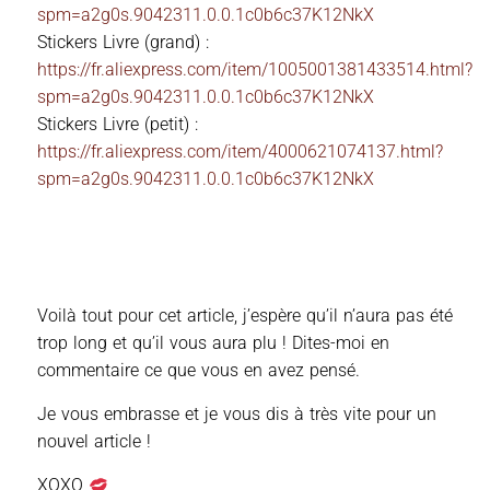
spm=a2g0s.9042311.0.0.1c0b6c37K12NkX
Stickers Livre (grand) :
https://fr.aliexpress.com/item/1005001381433514.html?
spm=a2g0s.9042311.0.0.1c0b6c37K12NkX
Stickers Livre (petit) :
https://fr.aliexpress.com/item/4000621074137.html?
spm=a2g0s.9042311.0.0.1c0b6c37K12NkX
Voilà tout pour cet article, j’espère qu’il n’aura pas été
trop long et qu’il vous aura plu ! Dites-moi en
commentaire ce que vous en avez pensé.
Je vous embrasse et je vous dis à très vite pour un
nouvel article !
XOXO