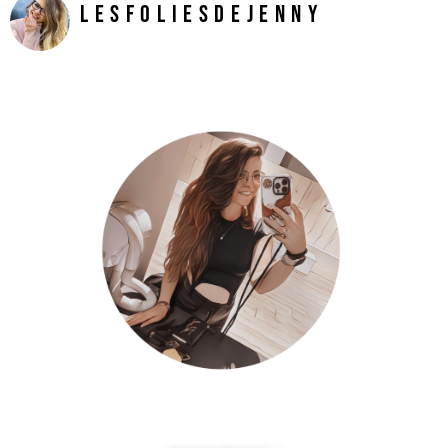
LesFoliesDeJenny