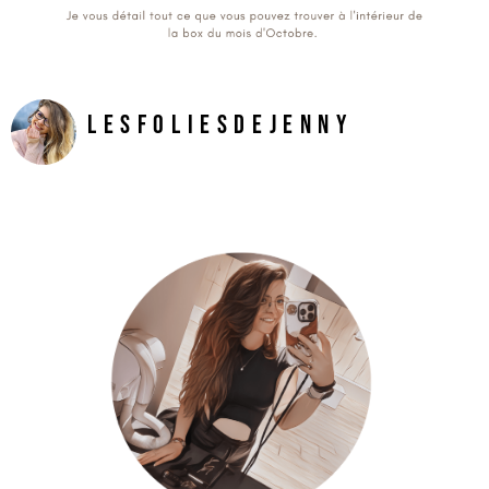
LesFoliesDeJenny