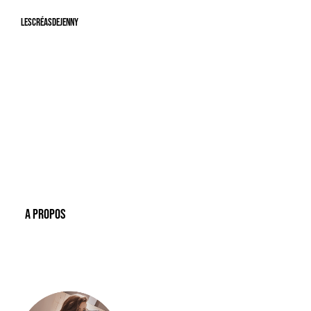
LesCréasdeJenny
A Propos