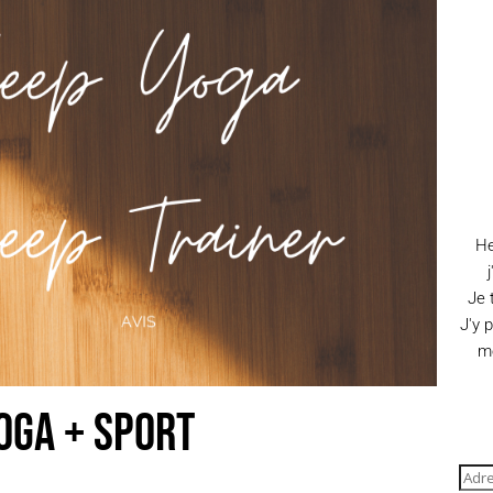
He
Je 
J'y 
me
oga + Sport