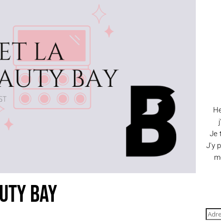
He
Je 
J'y 
me
auty Bay