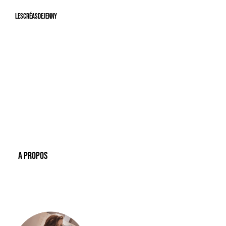
LesCréasdeJenny
A Propos